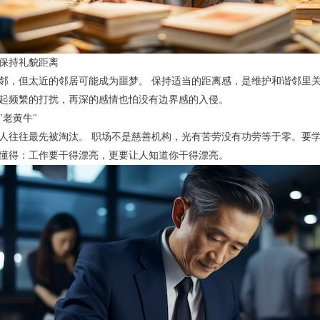
保持礼貌距离
邻，但太近的邻居可能成为噩梦。 保持适当的距离感，是维护和谐邻里关
起频繁的打扰，再深的感情也怕没有边界感的入侵。
"老黄牛"
人往往最先被淘汰。 职场不是慈善机构，光有苦劳没有功劳等于零。要学
懂得：工作要干得漂亮，更要让人知道你干得漂亮。