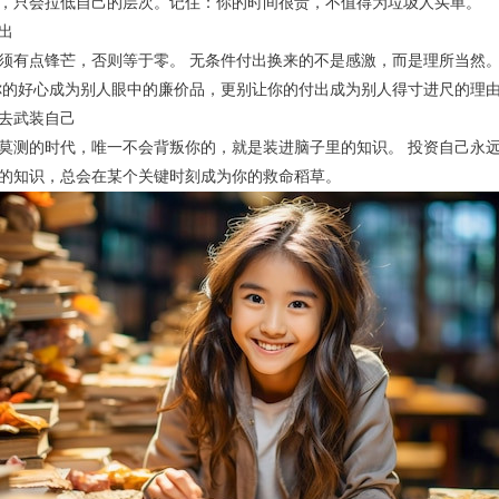
，只会拉低自己的层次。记住：你的时间很贵，不值得为垃圾人买单。
出
须有点锋芒，否则等于零。 无条件付出换来的不是感激，而是理所当然。
你的好心成为别人眼中的廉价品，更别让你的付出成为别人得寸进尺的理
去武装自己
莫测的时代，唯一不会背叛你的，就是装进脑子里的知识。 投资自己永远
的知识，总会在某个关键时刻成为你的救命稻草。