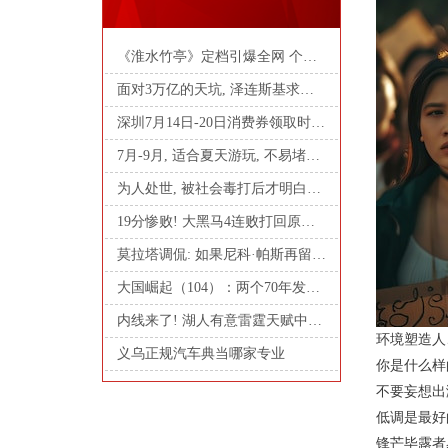
《淮水竹亭》定档引爆全网 个个都是顶流 猕猴桃
面对3万亿的天坑, 泽连斯基求助中国后, 中方给出
深圳7月14日-20日消费券领取时间表
7月-9月, 适合夏天游玩, 不易堵车的8条自驾线路
为人处世, 被社会毒打后才明白的10个保命法则
19分惨败! 大黑马4连败打回原形: 三巨头成笑话
莫拉塔调侃: 如果尼科·帕斯再留队一年, 我愿意
大国崛起（104）：两个70年发展规划，带出一个强
内线来了! 湖人有意雷霆天赋中锋摩西布朗, 运动
环境塑造人
义乌正规汽车典当哪家专业
你是什么样
不要妄想出
低调是最好
锋芒毕露者