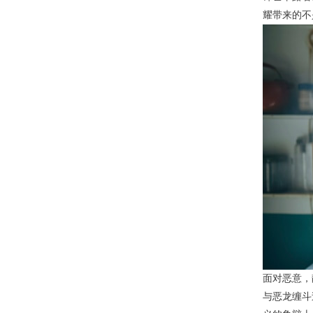
耀带来的不
面对恶意，
与恶龙缠斗