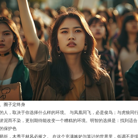
、圈子定终身
的人，取决于你选择什么样的环境。 与凤凰同飞，必是俊鸟；与虎狼同
淤泥而不染，更别期待能改变一个糟糕的环境。明智的选择是：找到适合
的保护色
易折，木秀于林风必摧之。 在这个充满嫉妒与算计的世界里，低调不是