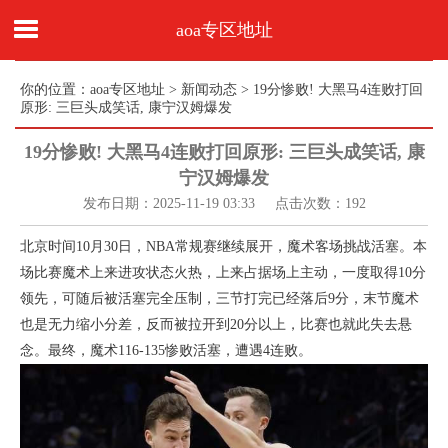
aoa专区地址
你的位置：
aoa专区地址
>
新闻动态
> 19分惨败! 大黑马4连败打回
原形: 三巨头成笑话, 康宁汉姆爆发
19分惨败! 大黑马4连败打回原形: 三巨头成笑话, 康
宁汉姆爆发
发布日期：2025-11-19 03:33 点击次数：192
北京时间10月30日，NBA常规赛继续展开，魔术客场挑战活塞。本
场比赛魔术上来进攻状态火热，上来占据场上主动，一度取得10分
领先，可随后被活塞完全压制，三节打完已经落后9分，末节魔术
也是无力缩小分差，反而被拉开到20分以上，比赛也就此失去悬
念。最终，魔术116-135惨败活塞，遭遇4连败。