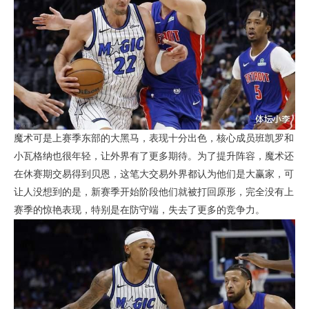
魔术可是上赛季东部的大黑马，表现十分出色，核心成员班凯罗和
小瓦格纳也很年轻，让外界有了更多期待。为了提升阵容，魔术还
在休赛期交易得到贝恩，这笔大交易外界都认为他们是大赢家，可
让人没想到的是，新赛季开始阶段他们就被打回原形，完全没有上
赛季的惊艳表现，特别是在防守端，失去了更多的竞争力。