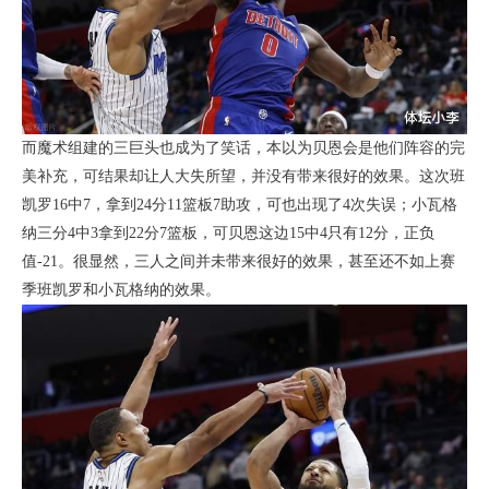
而魔术组建的三巨头也成为了笑话，本以为贝恩会是他们阵容的完
美补充，可结果却让人大失所望，并没有带来很好的效果。这次班
凯罗16中7，拿到24分11篮板7助攻，可也出现了4次失误；小瓦格
纳三分4中3拿到22分7篮板，可贝恩这边15中4只有12分，正负
值-21。很显然，三人之间并未带来很好的效果，甚至还不如上赛
季班凯罗和小瓦格纳的效果。