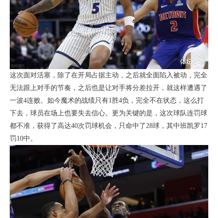
这次面对活塞，除了在开局占据主动，之后就全面陷入被动，完全
无法跟上对手的节奏，之后也是让对手将分差拉开，就这样遭遇了
一波4连败。如今魔术的战绩只有1胜4负，完全不在状态，这么打
下去，球员在场上也要失去信心。更为关键的是，这次球队连罚球
都不准，获得了高达40次罚球机会，只命中了28球，其中班凯罗17
罚10中。