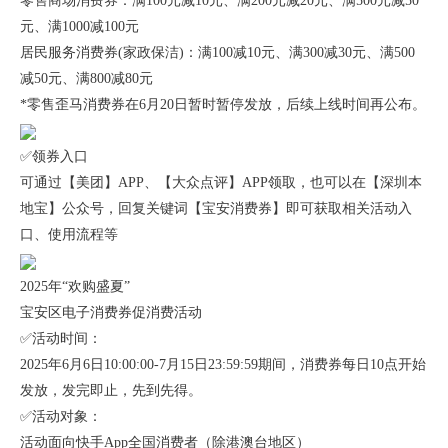
零售商场消费券：满100元减10元、满200元减20元、满500元减50
元、满1000减100元
居民服务消费券(家政保洁)：满100减10元、满300减30元、满500
减50元、满800减80元
*零售歪马消费券在6月20日暂时暂停发放，后续上线时间再公布。
✅领券入口
可通过【美团】APP、【大众点评】APP领取，也可以在【深圳本
地宝】公众号，回复关键词【宝安消费券】即可获取相关活动入
口、使用流程等
2025年“欢购盛夏”
宝安区电子消费券促消费活动
✅活动时间：
2025年6月6日10:00:00-7月15日23:59:59期间，消费券每日10点开始
发放，发完即止，先到先得。
✅活动对象：
活动面向快手App全国消费者（除港澳台地区）