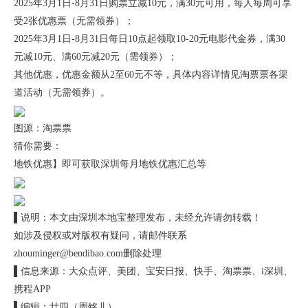
2025年3月1日-8月31日购票立减10元，满30元可用，每人每周可享
受2张优惠票（无需领券）；
2025年3月1日-8月31日每日10点起领取10-20元电影代金券，满30
元减10元、满60元减20元（需领券）；
其他优惠，优惠金额从2至60元不等，具体内容详情见淘票票各渠
道活动（无需领券）。
图源：淘票票
猜你需要：
地铁优惠】即可获取深圳每月地铁优惠汇总等
▌说明：本文由深圳本地宝整理发布，未经允许请勿转载！
如涉及侵权或对版权有疑问，请邮件联系
zhouminger@bendibao.com删除处理
▌信息来源：大众点评、美团、宝安日报、快手、淘票票、i深圳、
携程APP
▌编辑：廿四（周铭儿）